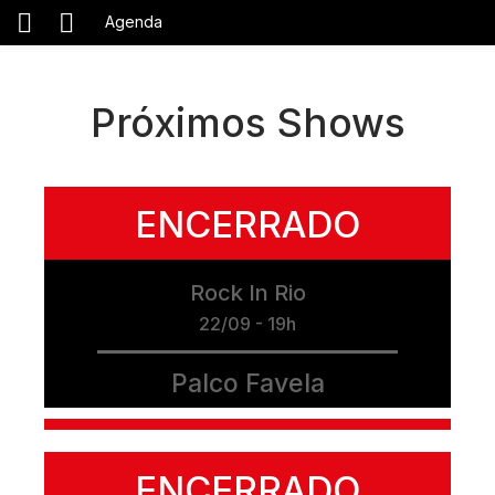
Agenda
Próximos Shows
ENCERRADO
Rock In Rio
22/09 - 19h
Palco Favela
ENCERRADO